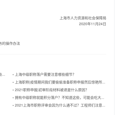
上海市人力资源和社会保障局
2020年11月24日
务的操作办法
【上海职称】2024上海中、高级职称评审申报中的一些问题
上海中级职称落户需要注意哪些细节？
上海职称|疫情期间我们要偷偷准备职称申报然后惊艳所有人！
2021职称申报|初审阶段材料被退是什么原因？
拥有中级职称就能积分落户？不知道这些，可能会吃大亏！
2021上海市职称评审会因为什么通不过？工程师们注意这些，避免踩坑