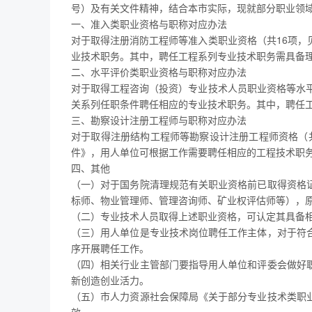
号）及有关文件精神，结合本市实际，现就部分职业领
一、准入类职业资格与职称对应办法
对于取得注册消防工程师等准入类职业资格（共16项，
业技术职务。其中，聘任工程系列专业技术职务需具备
二、水平评价类职业资格与职称对应办法
对于取得工程咨询（投资）专业技术人员职业资格等水平
关系列任职条件聘任相应的专业技术职务。其中，聘任
三、勘察设计注册工程师与职称对应办法
对于取得注册结构工程师等勘察设计注册工程师资格（
件》，用人单位可根据工作需要聘任相应的工程技术职
四、其他
（一）对于国务院清理规范有关职业资格前已取得资格
标师、物业管理师、管理咨询师、矿业权评估师等），
（二）专业技术人员取得上述职业资格，可认定其具备
（三）用人单位是专业技术岗位聘任工作主体，对于符
序开展聘任工作。
（四）相关行业主管部门要指导用人单位和评委会做好
新创造创业活力。
（五）市人力资源社会保障局《关于部分专业技术类职业