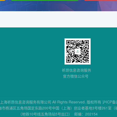
祈昂信息咨询服务
官方微信公众号
021 上海祈昂信息咨询服务有限公司 All Rights Reserved. 版权所有
沪ICP备2
海市杨浦区五角场国定东路200号中国（上海）创业者基地3号楼261室（
（地铁10号线五角场站5号出口） 邮编：202154